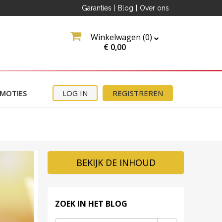
Garanties
|
Blog
|
Over ons
Winkelwagen (
0
)
€
0,00
MOTIES
LOG IN
REGISTREREN
link
 ook
BEKIJK DE INHOUD
eb
ZOEK IN HET BLOG