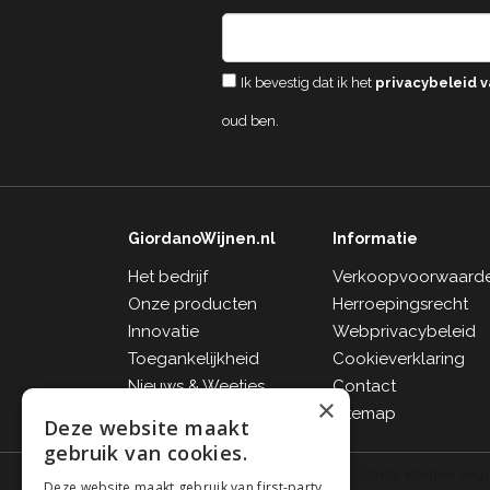
Ik bevestig dat ik het
privacybeleid v
oud ben.
GiordanoWijnen.nl
Informatie
Het bedrijf
Verkoopvoorwaard
Onze producten
Herroepingsrecht
Innovatie
Webprivacybeleid
Toegankelijkheid
Cookieverklaring
Nieuws & Weetjes
Contact
×
FAQ
Sitemap
Deze website maakt
gebruik van cookies.
Deze website maakt gebruik van first-party