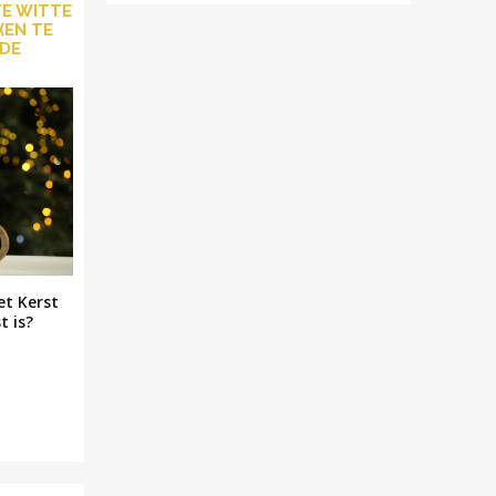
TE WITTE
(EN TE
 DE
et Kerst
t is?