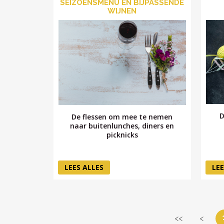
SEIZOENSMENU EN BIJPASSENDE
WIJNEN
D
De flessen om mee te nemen
naar buitenlunches, diners en
picknicks
LEES ALLES
LEE
<<
<