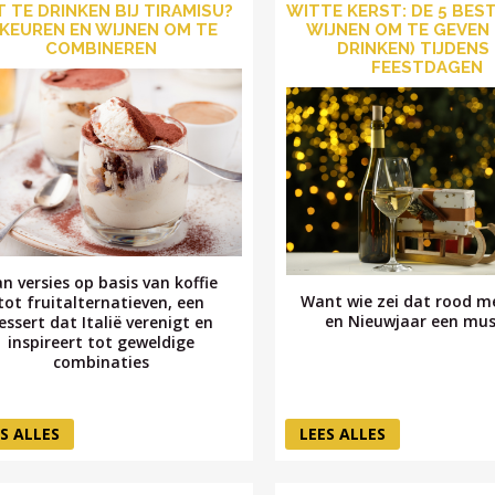
 TE DRINKEN BIJ TIRAMISU?
WITTE KERST: DE 5 BES
IKEUREN EN WIJNEN OM TE
WIJNEN OM TE GEVEN 
COMBINEREN
DRINKEN) TIJDENS
FEESTDAGEN
n versies op basis van koffie
Want wie zei dat rood m
tot fruitalternatieven, een
en Nieuwjaar een mus
essert dat Italië verenigt en
inspireert tot geweldige
combinaties
S ALLES
LEES ALLES