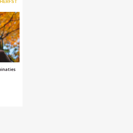
 HERFST
inaties