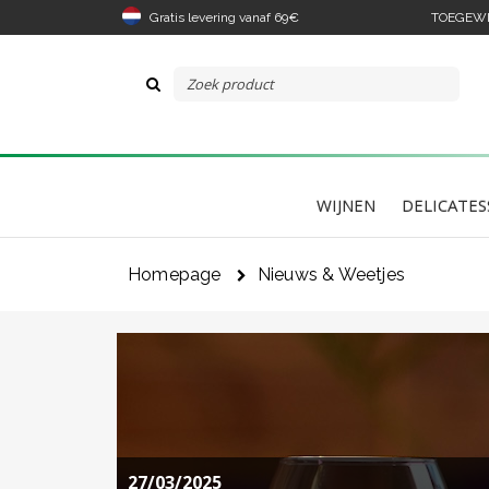
Gratis levering vanaf 69€
TOEGEWIJ
WIJNEN
DELICATES
Homepage
Nieuws & Weetjes
De 
hee
27/03/2025