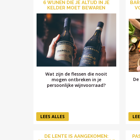
6 WIJNEN DIE JE ALTIJD IN JE
BAR
KELDER MOET BEWAREN
V
Wat zijn de flessen die nooit
De 
mogen ontbreken in je
persoonlijke wijnvoorraad?
LEES ALLES
LEE
DE LENTE IS AANGEKOMEN:
PA