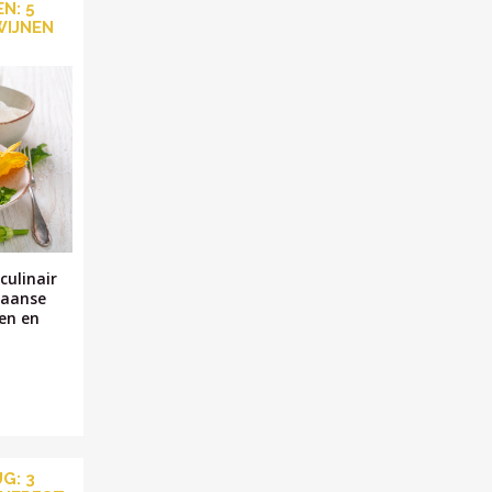
N: 5
WIJNEN
culinair
liaanse
nen en
G: 3