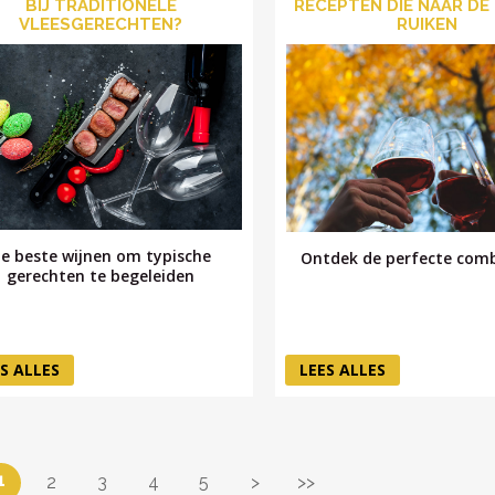
BIJ TRADITIONELE
RECEPTEN DIE NAAR DE
VLEESGERECHTEN?
RUIKEN
e beste wijnen om typische
Ontdek de perfecte comb
gerechten te begeleiden
S ALLES
LEES ALLES
1
2
3
4
5
>
>>