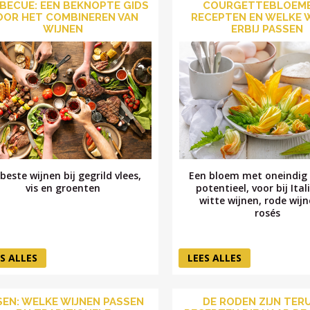
BECUE: EEN BEKNOPTE GIDS
COURGETTEBLOEME
OOR HET COMBINEREN VAN
RECEPTEN EN WELKE 
WIJNEN
ERBIJ PASSEN
beste wijnen bij gegrild vlees,
Een bloem met oneindig 
vis en groenten
potentieel, voor bij Ita
witte wijnen, rode wij
rosés
S ALLES
LEES ALLES
SEN: WELKE WIJNEN PASSEN
DE RODEN ZIJN TERU