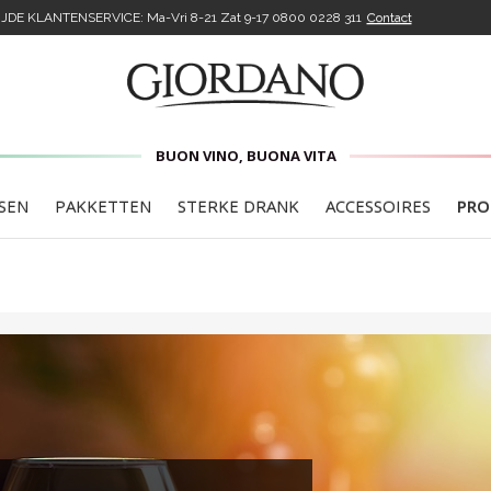
DE KLANTENSERVICE: Ma-Vri 8-21 Zat 9-17
0800 0228 311
Contact
DIT IS JOUW WELKOMSTKORTING
5€
VOOR JE
EERSTE
BUON VINO, BUONA VITA
AANKOOP
SEN
PAKKETTEN
STERKE DRANK
ACCESSOIRES
PRO
code wordt naar u verzonden zodra u op de bevestigings
ft geklikt, het zal hier per e-mail aankomen. U ontvangt
alle dagelijkse artikelen van onze aanbiedingen.
Ik bevestig dat ik het
privacybeleid van de nieuwsbrief
h
gelezen en dat ik 18 jaar oud ben.
IK WIL DE KORTING