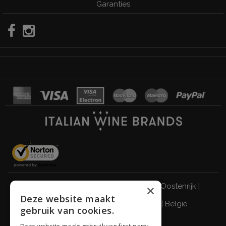
Garanties
Italië
|
Duitsland
|
Verenigd Koninkrijk
|
Oostenrijk
|
×
Deze website maakt
Zwitserland
|
Nederland
|
Frankrijk
|
België
gebruik van cookies.
DRINK VERANTWOORD