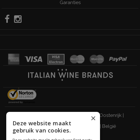
Garanties
Italië
|
Duitsland
|
Verenigd Koninkrijk
|
Oostenrijk
|
×
Deze website maakt
Zwitserland
|
Nederland
|
Frankrijk
|
België
gebruik van cookies.
DRINK VERANTWOORD