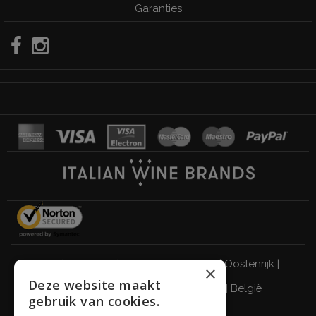
Garanties
Italië
|
Duitsland
|
Verenigd Koninkrijk
|
Oostenrijk
|
×
Deze website maakt
Zwitserland
|
Nederland
|
Frankrijk
|
België
gebruik van cookies.
DRINK VERANTWOORD