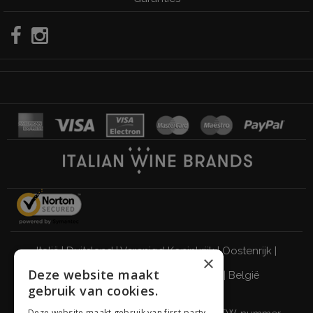
Italië
|
Duitsland
|
Verenigd Koninkrijk
|
Oostenrijk
|
×
Deze website maakt
Zwitserland
|
Nederland
|
Frankrijk
|
België
gebruik van cookies.
DRINK VERANTWOORD
Deze website maakt gebruik van first-party