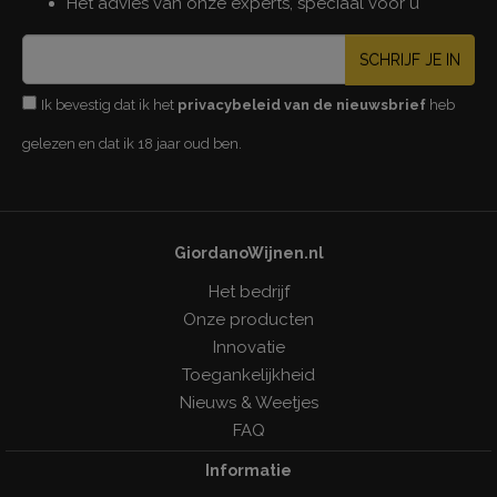
Het advies van onze experts, speciaal voor u
SCHRIJF JE IN
Ik bevestig dat ik het
privacybeleid van de nieuwsbrief
heb
gelezen en dat ik 18 jaar oud ben.
GiordanoWijnen.nl
Het bedrijf
Onze producten
Innovatie
Toegankelijkheid
Nieuws & Weetjes
FAQ
Informatie