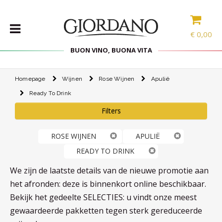
€
0,00
BUON VINO, BUONA VITA
Homepage
Wijnen
Rose Wijnen
Apulië
WIJNEN
Ready To Drink
DELICATESSEN
Filters
PAKKETTEN
STERKE
ROSE WIJNEN
APULIË
DRANK
READY TO DRINK
ACCESSOIRES
We zijn de laatste details van de nieuwe promotie aan
SPECIAL
het afronden: deze is binnenkort online beschikbaar.
Bekijk het gedeelte SELECTIES: u vindt onze meest
PROMOTIES
gewaardeerde pakketten tegen sterk gereduceerde
BLOG