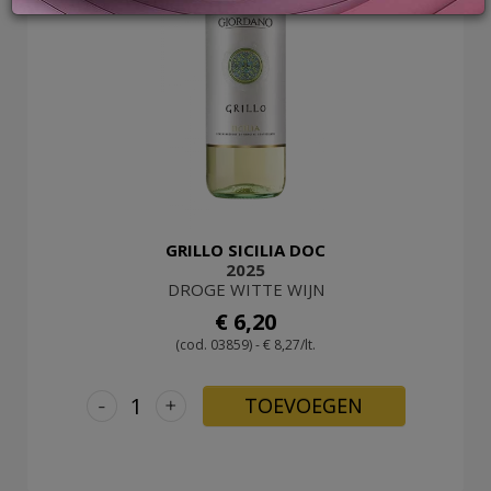
LOG
IN
GRILLO SICILIA DOC
2025
DROGE WITTE WIJN
€ 6,20
(cod. 03859) - € 8,27/lt.
-
+
TOEVOEGEN