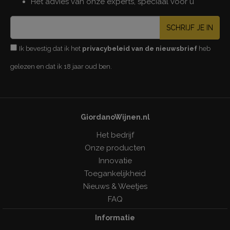
Het advies van onze experts, speciaal voor u
SCHRIJF JE IN
Ik bevestig dat ik het
privacybeleid van de nieuwsbrief
heb
gelezen en dat ik 18 jaar oud ben.
GiordanoWijnen.nl
Het bedrijf
Onze producten
Innovatie
Toegankelijkheid
Nieuws & Weetjes
FAQ
Informatie