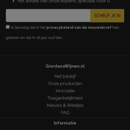
Het advies van onze experts, speciaal voor u
SCHRIJF JE IN
Ik bevestig dat ik het
privacybeleid van de nieuwsbrief
heb
gelezen en dat ik 18 jaar oud ben.
GiordanoWijnen.nl
Het bedrijf
Onze producten
Innovatie
Toegankelijkheid
Nieuws & Weetjes
FAQ
Informatie