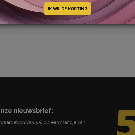
otie aan het afronden: deze is binnenkort online beschikbaa
IK WIL DE KORTING
erk gereduceerde prijzen!
onze nieuwsbrief:
n waardebon van 5 € op een mandje van