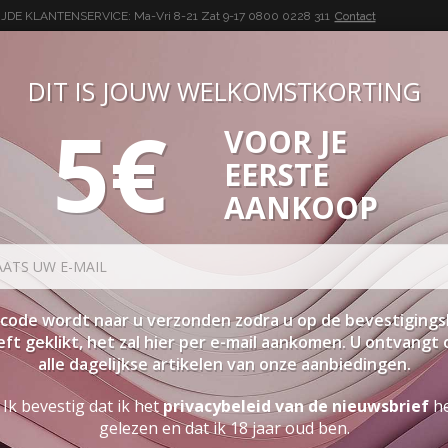
DE KLANTENSERVICE: Ma-Vri 8-21 Zat 9-17
0800 0228 311
Contact
DIT IS JOUW WELKOMSTKORTING
5€
VOOR JE
BUON VINO, BUONA VITA
EERSTE
SEN
PAKKETTEN
STERKE DRANK
ACCESSOIRES
PRO
AANKOOP
Venetië
Routes
SORTEER
K
code wordt naar u verzonden zodra u op de bevestigings
ft geklikt, het zal hier per e-mail aankomen. U ontvangt
SPECIALS
C
alle dagelijkse artikelen van onze aanbiedingen.
Ik bevestig dat ik het
privacybeleid van de nieuwsbrief
h
ROSE WIJNEN
VENETIË
ROUTES
gelezen en dat ik 18 jaar oud ben.