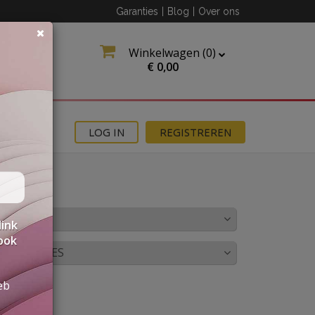
Garanties
|
Blog
|
Over ons
Winkelwagen (
0
)
€
0,00
MOTIES
LOG IN
REGISTREREN
LEUR
link
 ook
OMBINATIES
eb