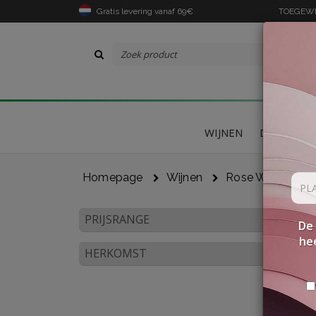
Gratis levering vanaf 69€
TOEGEWIJ
WIJNEN
DELICATES
Homepage
Wijnen
Rose Wijnen
PRIJSRANGE
De 
hee
HERKOMST