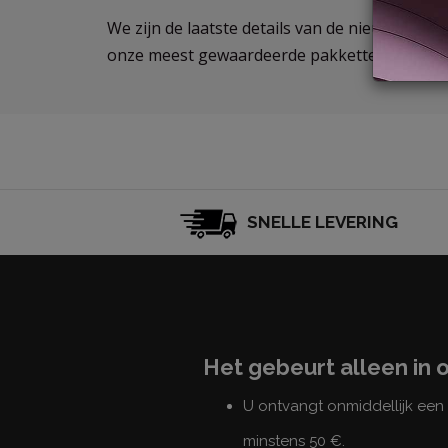
We zijn de laatste details van de nieuwe prom
onze meest gewaardeerde pakketten tegen st
SNELLE LEVERING
Het gebeurt alleen in 
U ontvangt onmiddellijk ee
minstens 50 €.