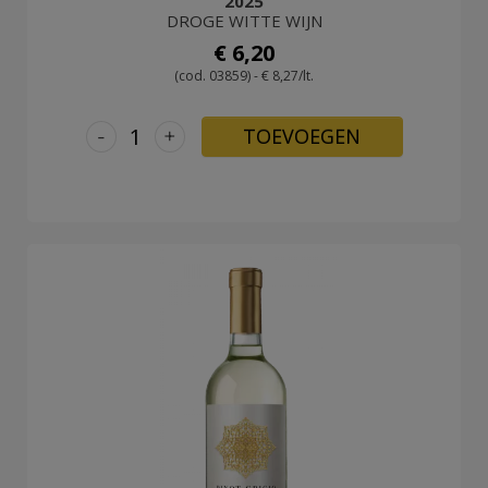
2025
DROGE WITTE WIJN
€ 6,20
(cod. 03859) - € 8,27/lt.
-
+
TOEVOEGEN