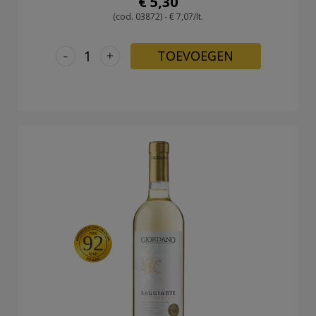
€ 5,30
(cod. 03872) - € 7,07/lt.
-
+
TOEVOEGEN
92