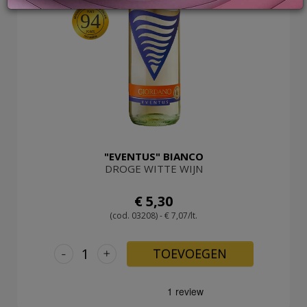
94
LOG
IN
"EVENTUS" BIANCO
DROGE WITTE WIJN
€ 5,30
(cod. 03208) - € 7,07/lt.
-
+
TOEVOEGEN