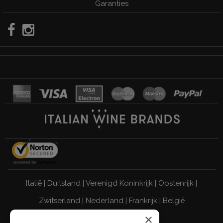
Garanties
Italië
|
Duitsland
|
Verenigd Koninkrijk
|
Oostenrijk
|
Zwitserland
|
Nederland
|
Frankrijk
|
België
DRINK VERANTWOORD
×