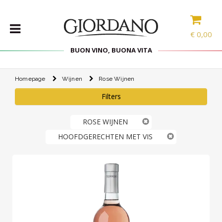
€
0,00
BUON VINO, BUONA VITA
Homepage
Wijnen
Rose Wijnen
WIJNEN
Filters
DELICATESSEN
PAKKETTEN
ROSE WIJNEN
STERKE
HOOFDGERECHTEN MET VIS
DRANK
ACCESSOIRES
SPECIAL
PROMOTIES
BLOG