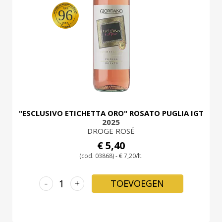
96
LOG
IN
"ESCLUSIVO ETICHETTA ORO" ROSATO PUGLIA IGT
2025
DROGE ROSÉ
€ 5,40
(cod. 03868) - € 7,20/lt.
-
+
TOEVOEGEN