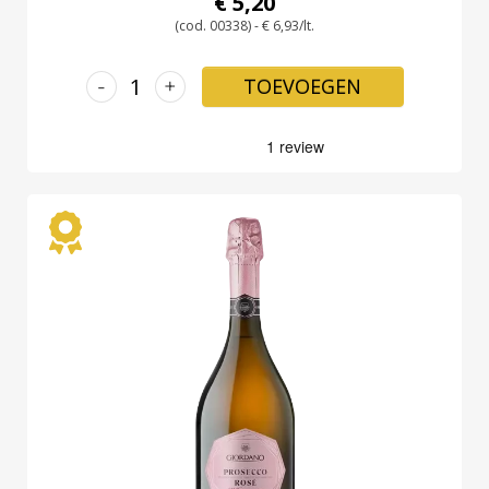
€ 5,20
(cod. 00338) - € 6,93/lt.
-
+
TOEVOEGEN