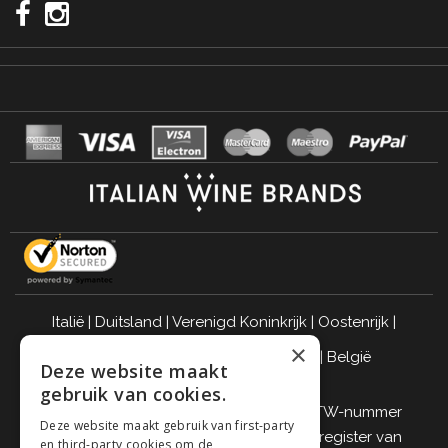
Italië
|
Duitsland
|
Verenigd Koninkrijk
|
Oostenrijk
|
×
Zwitserland
|
Nederland
|
Frankrijk
|
België
Deze website maakt
DRINK VERANTWOORD
gebruik van cookies.
Giordano Vini S.p.A. Fiscaal nummer, BTW-nummer
Deze website maakt gebruik van first-party
(BTW) en nr. inschrijving in het handelsregister van
en third-party cookies om de