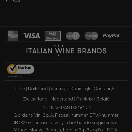
Italië
|
Duitsland
|
Verenigd Koninkrijk
|
Oostenrijk
|
Zwitserland
|
Nederland
|
Frankrijk
|
België
DRINK VERANTWOORD
Giordano Vini S.p.A. Fiscaal nummer, BTW-nummer
(BTW) en nr. inschrijving in het handelsregister van
Milaan, Monza-Brianza, Lodi 04642870960 - R.E.A.