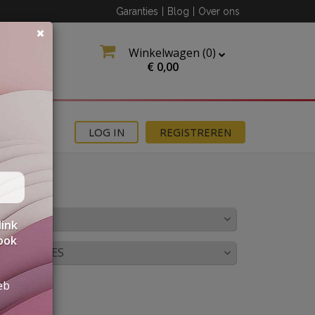
Garanties
|
Blog
|
Over ons
Winkelwagen (
0
)
€
0,00
MOTIES
LOG IN
REGISTREREN
LEUR
link
 ook
OMBINATIES
eb