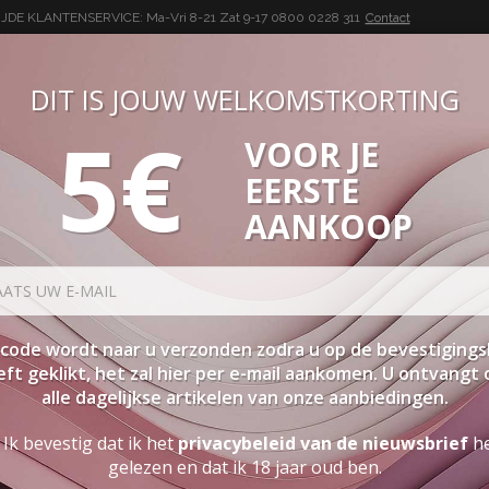
DE KLANTENSERVICE: Ma-Vri 8-21 Zat 9-17
0800 0228 311
Contact
DIT IS JOUW WELKOMSTKORTING
5€
VOOR JE
BUON VINO, BUONA VITA
EERSTE
SEN
PAKKETTEN
STERKE DRANK
ACCESSOIRES
PRO
AANKOOP
SORTEER
K
code wordt naar u verzonden zodra u op de bevestigings
ft geklikt, het zal hier per e-mail aankomen. U ontvangt
SPECIALS
C
alle dagelijkse artikelen van onze aanbiedingen.
Ik bevestig dat ik het
privacybeleid van de nieuwsbrief
h
APULIË
gelezen en dat ik 18 jaar oud ben.