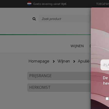
Gratis levering vanaf 69€
TOEGEWIJ
WIJNEN
DELICATES
Homepage
Wijnen
Apulië
PRIJSRANGE
De 
hee
HERKOMST