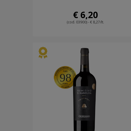
€ 6,20
(cod. 03900) - € 8,27/lt.
98