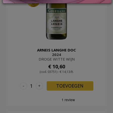
93
LOG
IN
ARNEIS LANGHE DOC
2024
DROGE WITTE WIJN
€ 10,60
(cod. 03751) - € 14,13/lt.
-
+
TOEVOEGEN