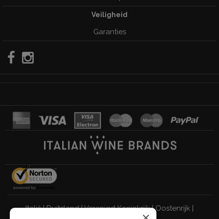
Veiligheid
Garanties
Italië
|
Duitsland
|
Verenigd Koninkrijk
|
Oostenrijk
|
×