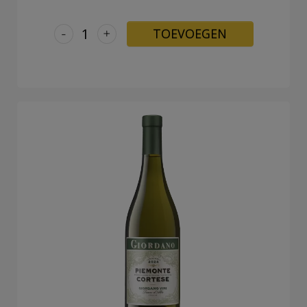
-
+
TOEVOEGEN