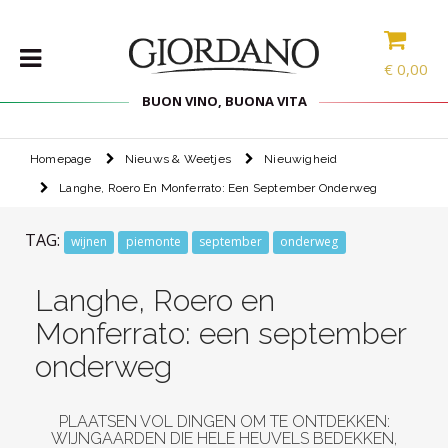
5€
VOOR JE
EERSTE
AANKOOP
€
0,00
BUON VINO, BUONA VITA
De code wordt naar u verzonden zodra u op de
Homepage
Nieuws & Weetjes
Nieuwigheid
WIJNEN
bevestigingslink heeft geklikt, het zal hier per e-mail
aankomen. U ontvangt ook alle dagelijkse artikelen van onze
Langhe, Roero En Monferrato: Een September Onderweg
DELICATESSEN
aanbiedingen.
PAKKETTEN
TAG:
wijnen
piemonte
september
onderweg
Ik bevestig dat ik het
privacybeleid van de nieuwsbrief
heb
gelezen en dat ik 18 jaar oud ben.
STERKE
DRANK
Langhe, Roero en
IK WIL DE KORTING
ACCESSOIRES
Monferrato: een september
SPECIAL
onderweg
PROMOTIES
PLAATSEN VOL DINGEN OM TE ONTDEKKEN:
WIJNGAARDEN DIE HELE HEUVELS BEDEKKEN,
BLOG