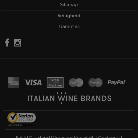
Sitemap
Veiligheid
Garanties
Italië
|
Duitsland
|
Verenigd Koninkrijk
|
Oostenrijk
|