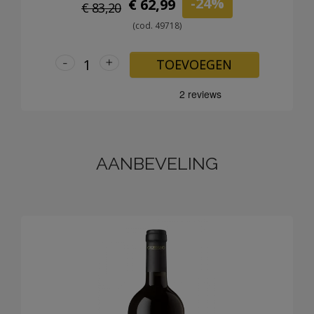
-24%
€ 62,99
€ 83,20
(cod. 49718)
-
+
TOEVOEGEN
AANBEVELING