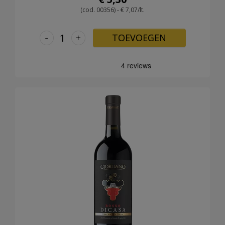
(cod. 00356) - € 7,07/lt.
-
+
TOEVOEGEN