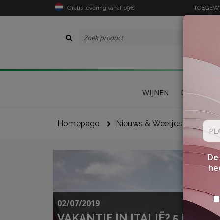
Gratis levering vanaf 69€
TOEGEWIJ
WIJNEN
DELICATES
Homepage
Nieuws & Weetjes
De 
hee
02/07/2019
VAKANTIE IN ITALIË? 5 BES