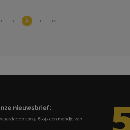
1
<<
<
>
>>
onze nieuwsbrief:
n waardebon van 5 € op een mandje van