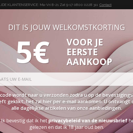
DE KLANTENSERVICE: Ma-Vri 8-21 Zat 9-17
0800 0228 311
Contact
DIT IS JOUW WELKOMSTKORTING
5€
VOOR JE
BUON VINO, BUONA VITA
EERSTE
SEN
PAKKETTEN
STERKE DRANK
ACCESSOIRES
PRO
AANKOOP
code wordt naar u verzonden zodra u op de bevestigings
ft geklikt, het zal hier per e-mail aankomen. U ontvangt
alle dagelijkse artikelen van onze aanbiedingen.
Ik bevestig dat ik het
privacybeleid van de nieuwsbrief
h
gelezen en dat ik 18 jaar oud ben.
TEMMINGEN OM TE ONTDEKKEN (EN 5 WIJ