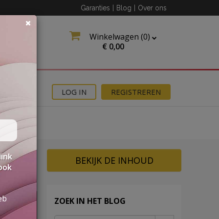
Garanties
|
Blog
|
Over ons
Winkelwagen (
0
)
€
0,00
MOTIES
LOG IN
REGISTREREN
link
BEKIJK DE INHOUD
 ook
eb
ZOEK IN HET BLOG
NEN