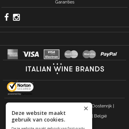
Garanties
Italië
|
Duitsland
|
Verenigd Koninkrijk
|
Oostenrijk
|
×
Deze website maakt
Zwitserland
|
Nederland
|
Frankrijk
|
België
gebruik van cookies.
DRINK VERANTWOORD
Deze website maakt gebruik van first-party