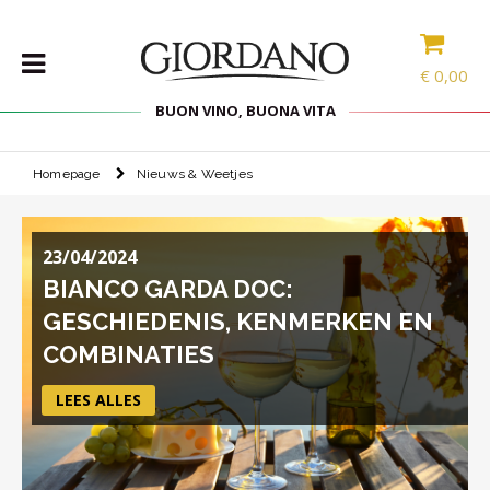
€
0,00
BUON VINO, BUONA VITA
Homepage
Nieuws & Weetjes
WIJNEN
DELICATESSEN
23/04/2024
PAKKETTEN
BIANCO GARDA DOC:
STERKE
DRANK
GESCHIEDENIS, KENMERKEN EN
ACCESSOIRES
COMBINATIES
SPECIAL
LEES ALLES
PROMOTIES
BLOG