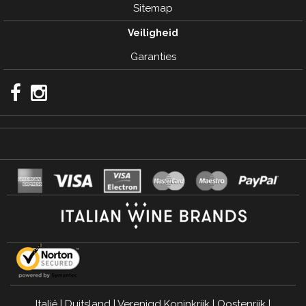
Sitemap
Veiligheid
Garanties
Italië
|
Duitsland
|
Verenigd Koninkrijk
|
Oostenrijk
|