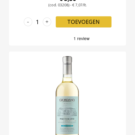
(cod. 03208) - € 7,07/lt.
-
+
TOEVOEGEN