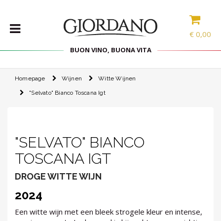
€
0,00
BUON VINO, BUONA VITA
Homepage
Wijnen
Witte Wijnen
WIJNEN
"selvato" Bianco Toscana Igt
DELICATESSEN
PAKKETTEN
STERKE
"SELVATO" BIANCO
DRANK
TOSCANA IGT
ACCESSOIRES
SPECIAL
DROGE WITTE WIJN
2024
PROMOTIES
Een witte wijn met een bleek strogele kleur en intense,
BLOG