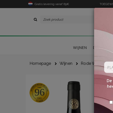
Gratis levering vanaf 69€
TOEGEWIJ
WIJNEN
DELICATES
Homepage
Wijnen
Rode Wijnen
De 
hee
96