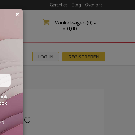
Garanties
|
Blog
|
Over ons
Winkelwagen (
0
)
€
0,00
MOTIES
LOG IN
REGISTREREN
link
 ook
IMENTO
eb