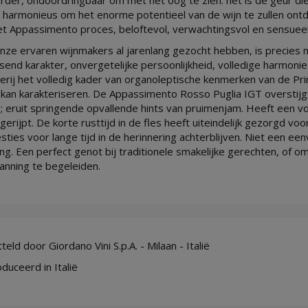
rder, ondoordringbaar om met het oog te zien: het is de geur die
n harmonieus om het enorme potentieel van de wijn te zullen ontd
et Appassimento proces, beloftevol, verwachtingsvol en sensueel
nze ervaren wijnmakers al jarenlang gezocht hebben, is precies 
ssend karakter, onvergetelijke persoonlijkheid, volledige harmon
erij het volledig kader van organoleptische kenmerken van de Pr
kan karakteriseren. De Appassimento Rosso Puglia IGT overstijgt
; eruit springende opvallende hints van pruimenjam. Heeft een v
gerijpt. De korte rusttijd in de fles heeft uiteindelijk gezorgd v
ties voor lange tijd in de herinnering achterblijven. Niet een een
ing. Een perfect genot bij traditionele smakelijke gerechten, of 
anning te begeleiden.
eld door Giordano Vini S.p.A. - Milaan - Italië
duceerd in Italië