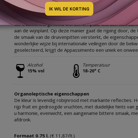
2025
IK WIL DE KORTING
Er bestaat een afdruk van een passievol en sterk land in
die traditioneel geteeld worden in Apulië worden niet sa
aan de wijnplant. Op deze manier gaat de rijping door, de 
de smaak van de druivenpitten versterkt, de eigenschappe
wonderlijke wijze bij internationale veilingen door de 
geselecteerd, krijgt de Appassimento een uniek en onwee
Alcohol
Temperatuur
15% vol
18-20° C
Organoleptische eigenschappen
De kleur is levendig robijnrood met markante reflecties. H
rijp fruit en gedroogde vruchten, met duidelijke hints va
u harmonie, evenwicht, een aangename bittere smaak, met
afdronk.
Formaat 0.75 l.
(€ 11,87/lt.)