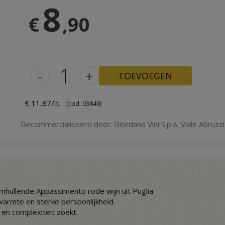
8
€
,90
-
+
TOEVOEGEN
€ 11,87/lt.
(cod. 03849)
Gecommercialiseerd door: Giordano Vini S.p.A. Viale Abruzzi 
mhullende Appassimento rode wijn uit Puglia.
warmte en sterke persoonlijkheid.
 en complexiteit zoekt.