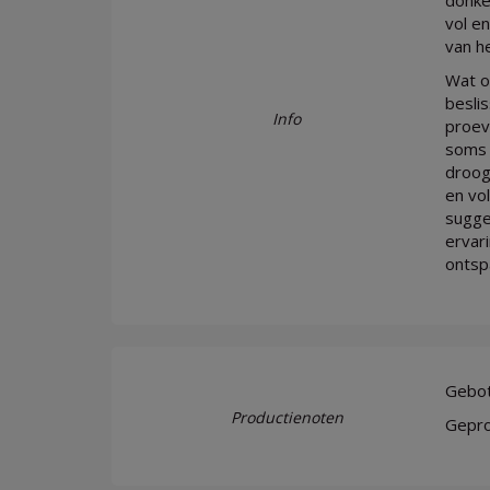
donke
vol e
van h
Wat o
besli
Info
proev
soms 
droog
en vol
sugges
ervar
ontsp
Gebott
Productienoten
Gepro