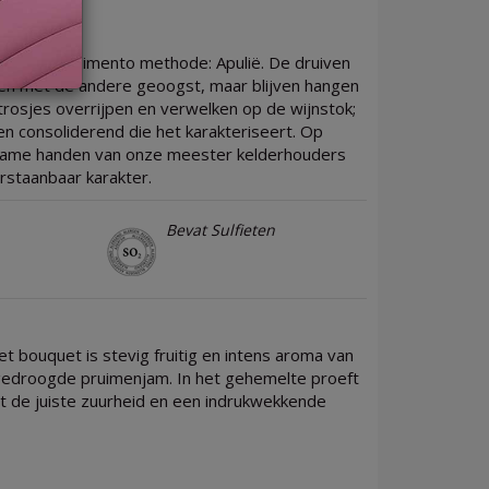
 onze Appassimento methode: Apulië. De druiven
men met de andere geoogst, maar blijven hangen
trosjes overrijpen en verwelken op de wijnstok;
n consoliderend die het karakteriseert. Op
bekwame handen van onze meester kelderhouders
rstaanbaar karakter.
Bevat Sulfieten
et bouquet is stevig fruitig en intens aroma van
n gedroogde pruimenjam. In het gehemelte proeft
 de juiste zuurheid en een indrukwekkende