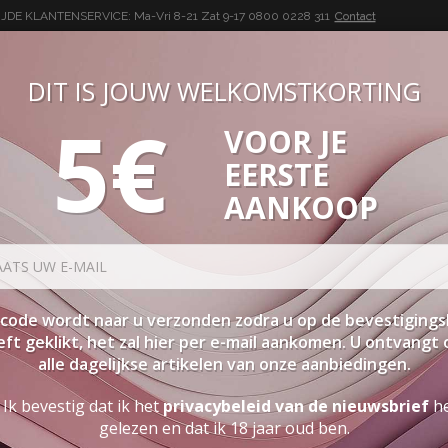
DE KLANTENSERVICE: Ma-Vri 8-21 Zat 9-17
0800 0228 311
Contact
DIT IS JOUW WELKOMSTKORTING
5€
VOOR JE
BUON VINO, BUONA VITA
EERSTE
SEN
PAKKETTEN
STERKE DRANK
ACCESSOIRES
PRO
AANKOOP
Rosso Puglia Igt Appassimento
code wordt naar u verzonden zodra u op de bevestigings
ft geklikt, het zal hier per e-mail aankomen. U ontvangt
alle dagelijkse artikelen van onze aanbiedingen.
ROSSO PUGLIA IGT APPASS
Ik bevestig dat ik het
privacybeleid van de nieuwsbrief
h
gelezen en dat ik 18 jaar oud ben.
DROGE RODE WIJN