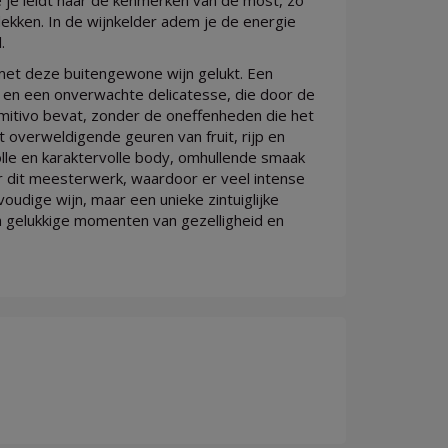
 je leidt naar de kenmerken van de most, zo
ekken. In de wijnkelder adem je de energie
.
met deze buitengewone wijn gelukt. Een
ie en een onverwachte delicatesse, die door de
imitivo bevat, zonder de oneffenheden die het
 overweldigende geuren van fruit, rijp en
olle en karaktervolle body, omhullende smaak
oor dit meesterwerk, waardoor er veel intense
voudige wijn, maar een unieke zintuiglijke
om gelukkige momenten van gezelligheid en