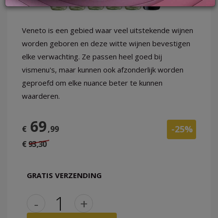
Veneto is een gebied waar veel uitstekende wijnen
worden geboren en deze witte wijnen bevestigen
LOG
elke verwachting. Ze passen heel goed bij
IN
vismenu's, maar kunnen ook afzonderlijk worden
geproefd om elke nuance beter te kunnen
waarderen.
69
-25%
€
,99
€ 93,30
GRATIS VERZENDING
-
+