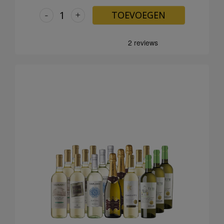
-
+
TOEVOEGEN