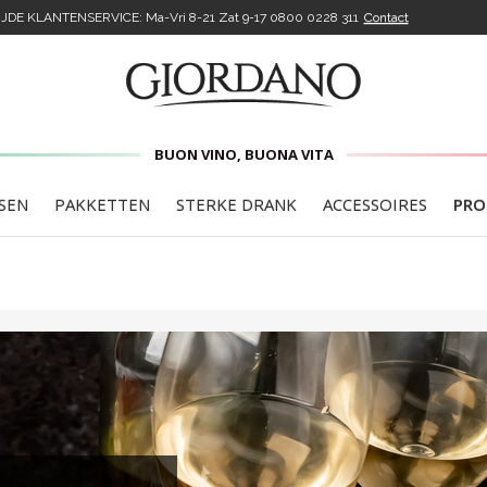
DE KLANTENSERVICE: Ma-Vri 8-21 Zat 9-17
0800 0228 311
Contact
BUON VINO, BUONA VITA
SEN
PAKKETTEN
STERKE DRANK
ACCESSOIRES
PRO