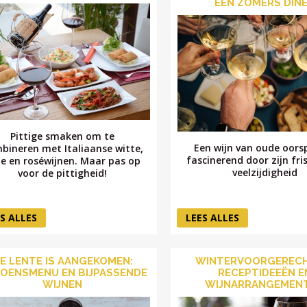
EEN ZOMERS DIN
Pittige smaken om te
Een wijn van oude oors
bineren met Italiaanse witte,
fascinerend door zijn fri
e en roséwijnen. Maar pas op
veelzijdigheid
voor de pittigheid!
S ALLES
LEES ALLES
E LENTE IS AANGEKOMEN:
WINTERVOORGERECH
ZOENSMENU EN BIJPASSENDE
RECEPTIDEEËN E
WIJNEN
WIJNARRANGEMEN