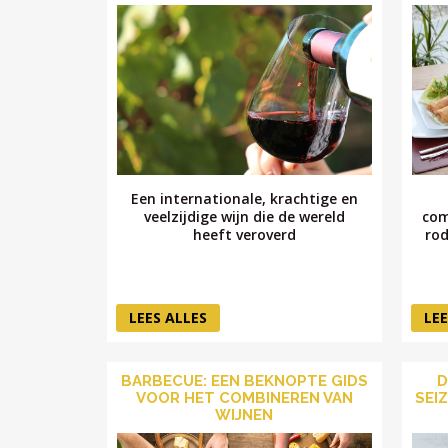
Een internationale, krachtige en
veelzijdige wijn die de wereld
com
heeft veroverd
rod
LEES ALLES
LEE
BARBECUE: EEN BEKNOPTE GIDS
D
VOOR HET COMBINEREN VAN
SEI
WIJNEN