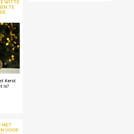
TE WITTE
(EN TE
 DE
et Kerst
t is?
N MET
ËN VOOR