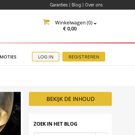
Garanties
|
Blog
|
Over ons
Winkelwagen (
0
)
€
0,00
MOTIES
LOG IN
REGISTREREN
BEKIJK DE INHOUD
ZOEK IN HET BLOG