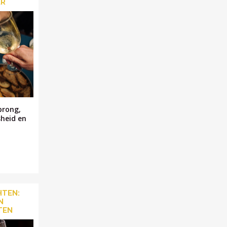
ER
prong,
sheid en
TEN:
N
TEN