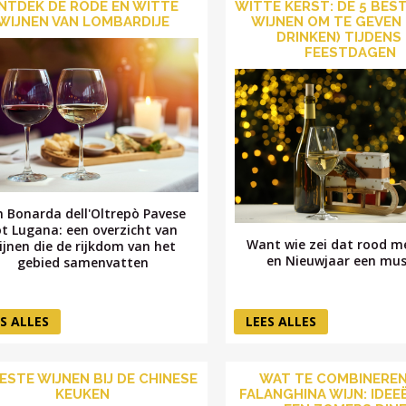
NTDEK DE RODE EN WITTE
WITTE KERST: DE 5 BES
WIJNEN VAN LOMBARDIJE
WIJNEN OM TE GEVEN 
DRINKEN) TIJDENS
FEESTDAGEN
 Bonarda dell'Oltrepò Pavese
ot Lugana: een overzicht van
Want wie zei dat rood m
ijnen die de rijkdom van het
en Nieuwjaar een mus
gebied samenvatten
S ALLES
LEES ALLES
ESTE WIJNEN BIJ DE CHINESE
WAT TE COMBINERE
KEUKEN
FALANGHINA WIJN: IDEE