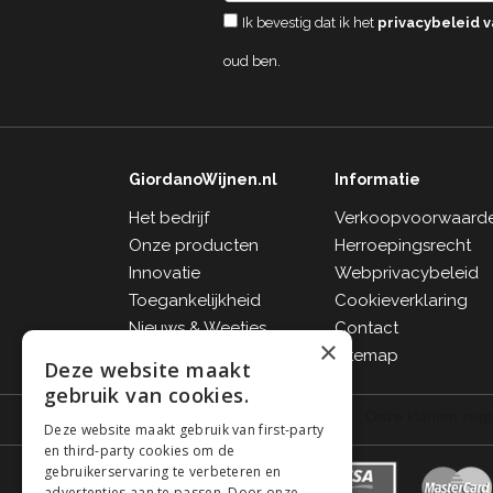
Ik bevestig dat ik het
privacybeleid v
oud ben.
GiordanoWijnen.nl
Informatie
Het bedrijf
Verkoopvoorwaard
Onze producten
Herroepingsrecht
Innovatie
Webprivacybeleid
Toegankelijkheid
Cookieverklaring
Nieuws & Weetjes
Contact
×
FAQ
Sitemap
Deze website maakt
gebruik van cookies.
Deze website maakt gebruik van first-party
en third-party cookies om de
gebruikerservaring te verbeteren en
advertenties aan te passen. Door onze