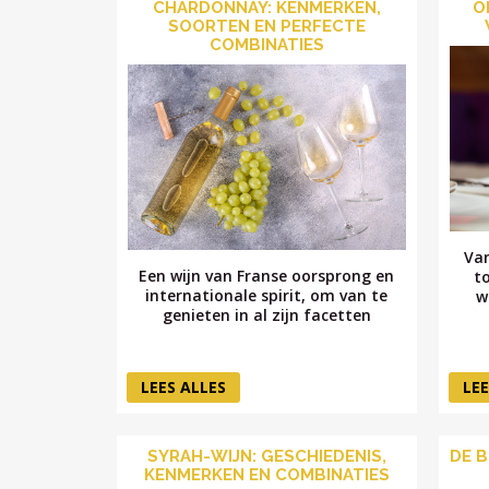
CHARDONNAY: KENMERKEN,
O
SOORTEN EN PERFECTE
COMBINATIES
Van
Een wijn van Franse oorsprong en
t
internationale spirit, om van te
w
genieten in al zijn facetten
LEES ALLES
LEE
SYRAH-WIJN: GESCHIEDENIS,
DE B
KENMERKEN EN COMBINATIES