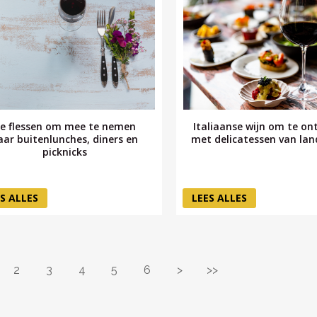
e flessen om mee te nemen
Italiaanse wijn om te o
aar buitenlunches, diners en
met delicatessen van lan
picknicks
S ALLES
LEES ALLES
2
3
4
5
6
>
>>