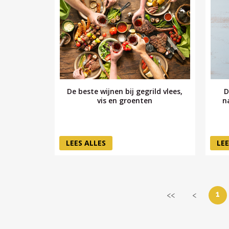
De beste wijnen bij gegrild vlees,
D
vis en groenten
n
LEES ALLES
LEE
1
<<
<