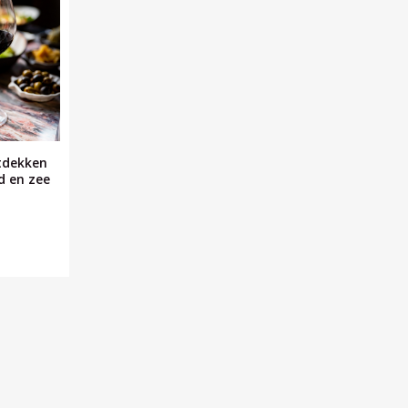
ntdekken
d en zee