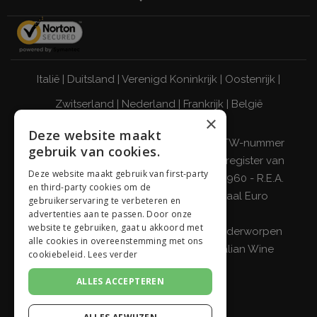
Italië
|
Duitsland
|
Verenigd Koninkrijk
|
Oostenrijk
|
Zwitserland
|
Nederland
|
Frankrijk
|
België
×
DRINK VERANTWOORD
Deze website maakt
Giordano Vini S.p.A. Fiscaal nummer, BTW-nummer
gebruik van cookies.
(BTW) en nr. inschrijving in het handelsregister van
Deze website maakt gebruik van first-party
Milaan, Monza-Brianza, Lodi 04642870960 - R.E.A.
en third-party cookies om de
MI-2564477 - Maatschappelijk kapitaal Euro
gebruikerservaring te verbeteren en
500.000 i.v.
advertenties aan te passen. Door onze
website te gebruiken, gaat u akkoord met
Bedrijf met enig aandeelhouder en onderworpen
alle cookies in overeenstemming met ons
aan de leiding en coördinatie van
Italian Wine
cookiebeleid.
Lees verder
Brands S.p.A.
ALLES ACCEPTEREN