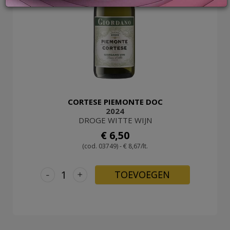
LOG
IN
CORTESE PIEMONTE DOC
2024
DROGE WITTE WIJN
€ 6,50
(cod. 03749) - € 8,67/lt.
-
+
TOEVOEGEN