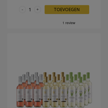
-
+
TOEVOEGEN