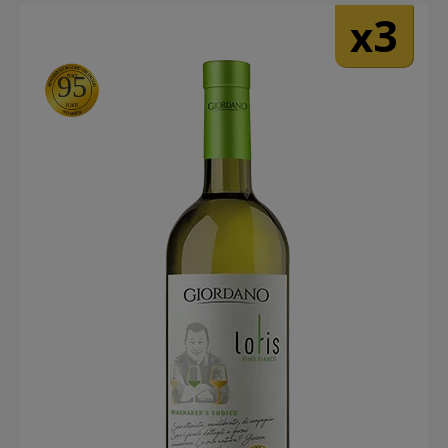
3
x
95