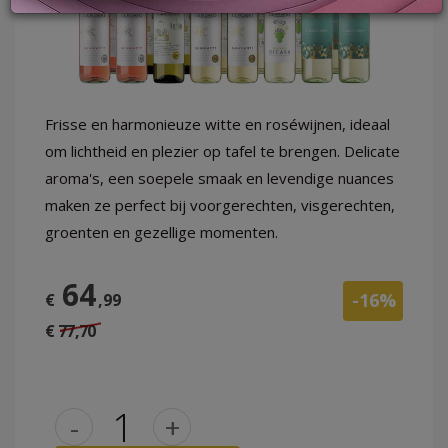
LOG
IN
Frisse en harmonieuze witte en roséwijnen, ideaal
om lichtheid en plezier op tafel te brengen. Delicate
aroma's, een soepele smaak en levendige nuances
maken ze perfect bij voorgerechten, visgerechten,
groenten en gezellige momenten.
64
-16%
€
,99
€ 77,70
-
+