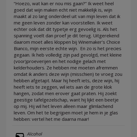
“Hoezo, wat kan er nou mis gaan?” Ik weet heel
goed dat wijn maken echt niet makkelijk is, wijn
maakt al zo lang onderdeel uit van mijn leven dat ik
me geen leven zonder kan voorstellen. Ik weet
echter ook dat dit typetje erg gevoelig is. Als het
spanning voelt dan proef je dit terug. Uitgerekend
daarom moet alles kloppen bij Winemaker’s Choice
Bianco, mijn eerste echte wijn. En zo is het precies
gegaan. Ik heb volledig zijn pad gevolgd, met kleine
(voor)proeverijen en het nodige gelach met
kelderhouders. Ze hebben me moeten afremmen
omdat ik anders deze wijn (misschien) te vroeg zou
hebben afgetapt. Maar hij heeft iets, deze wijn, hij
heeft iets te zeggen, wil iets aan de grote klok
hangen, zodat men erover gaat praten. Hij zoekt
geestige tafelgezelschap, want hij lijkt een beetje
op mij. Hij wil het leven alleen maar glimlachend
leven. Om het te begrijpen moet je hem in je glas
hebben: vertel het me daarna maar!
Alcohol