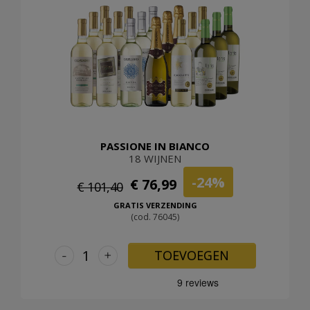
PASSIONE IN BIANCO
18 WIJNEN
-24%
€ 76,99
€ 101,40
GRATIS VERZENDING
(cod. 76045)
-
+
TOEVOEGEN