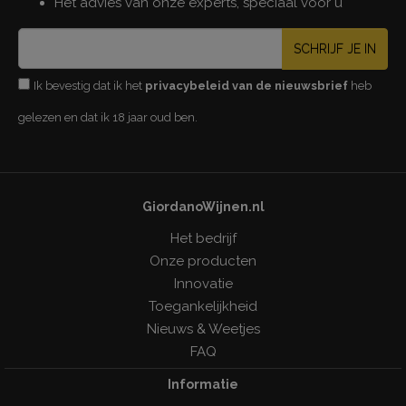
Het advies van onze experts, speciaal voor u
SCHRIJF JE IN
Ik bevestig dat ik het
privacybeleid van de nieuwsbrief
heb
gelezen en dat ik 18 jaar oud ben.
GiordanoWijnen.nl
Het bedrijf
Onze producten
Innovatie
Toegankelijkheid
Nieuws & Weetjes
FAQ
Informatie