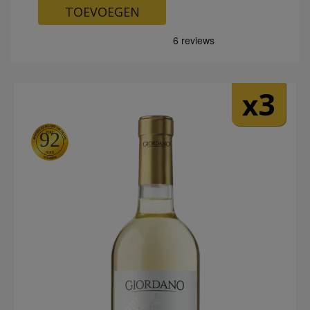
TOEVOEGEN
3
x
92