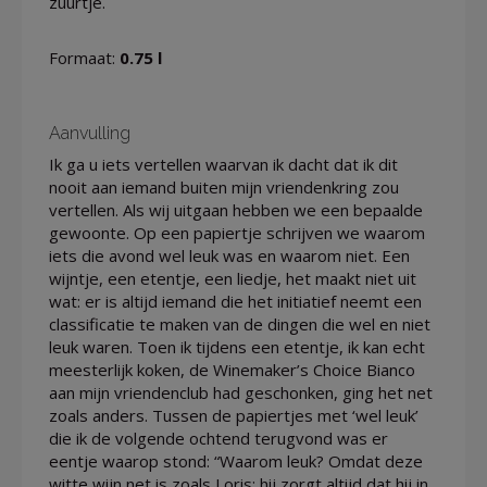
zuurtje.
Formaat:
0.75 l
Aanvulling
Ik ga u iets vertellen waarvan ik dacht dat ik dit
nooit aan iemand buiten mijn vriendenkring zou
vertellen. Als wij uitgaan hebben we een bepaalde
gewoonte. Op een papiertje schrijven we waarom
iets die avond wel leuk was en waarom niet. Een
wijntje, een etentje, een liedje, het maakt niet uit
wat: er is altijd iemand die het initiatief neemt een
classificatie te maken van de dingen die wel en niet
leuk waren. Toen ik tijdens een etentje, ik kan echt
meesterlijk koken, de Winemaker’s Choice Bianco
aan mijn vriendenclub had geschonken, ging het net
zoals anders. Tussen de papiertjes met ‘wel leuk’
die ik de volgende ochtend terugvond was er
eentje waarop stond: “Waarom leuk? Omdat deze
witte wijn net is zoals Loris: hij zorgt altijd dat hij in