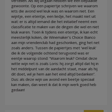
vertellen. Als wij uitgaan hebben we een bepaalde
gewoonte. Op een papiertje schrijven we waarom
iets die avond wel leuk was en waarom niet. Een
wijntje, een etentje, een liedje, het maakt niet uit
wat: er is altijd iemand die het initiatief neemt een
classificatie te maken van de dingen die wel en niet
leuk waren. Toen ik tijdens een etentje, ik kan echt
meesterlijk koken, de Winemaker’s Choice Bianco
aan mijn vriendenclub had geschonken, ging het net
zoals anders. Tussen de papiertjes met ‘wel leuk’
die ik de volgende ochtend terugvond was er
eentje waarop stond: “Waarom leuk? Omdat deze
witte wijn net is zoals Loris: hij zorgt altijd dat hij in
het middelpunt van de aandacht staat, maar als hij
dit doet, wil je hem aan het eind altijd bedanken”.
Dus: als deze wijn uw avond een beetje speciaal
kan maken, dan weet ik dat ik mijn werk goed heb
gedaan!