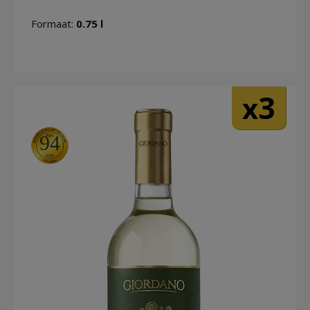
Formaat:
0.75 l
3
x
94