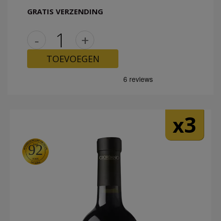
GRATIS VERZENDING
-
+
TOEVOEGEN
3
x
92