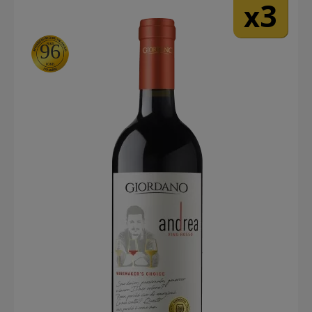
3
x
96