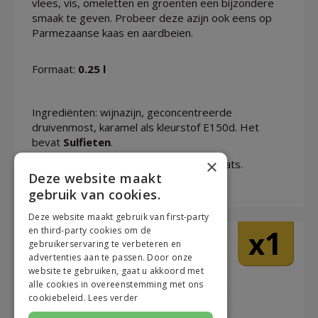
vlees, vis, omeletten en groenten een bijzondere
smaak te geven. Probeer deze azijn ook eens op
Parmezaanse kaas en aardbeien.
Formaat:
0.25 l
Ingrediënten: wijnazijn, geconcentreerde
druivenmost, karamel als kleurstof E150d. Het
bevat
Sulfieten
.
×
Opslag: Opslaan in een koele, droge plaats.
Deze website maakt
gebruik van cookies.
Deze website maakt gebruik van first-party
1
en third-party cookies om de
x
gebruikerservaring te verbeteren en
advertenties aan te passen. Door onze
website te gebruiken, gaat u akkoord met
alle cookies in overeenstemming met ons
cookiebeleid.
Lees verder