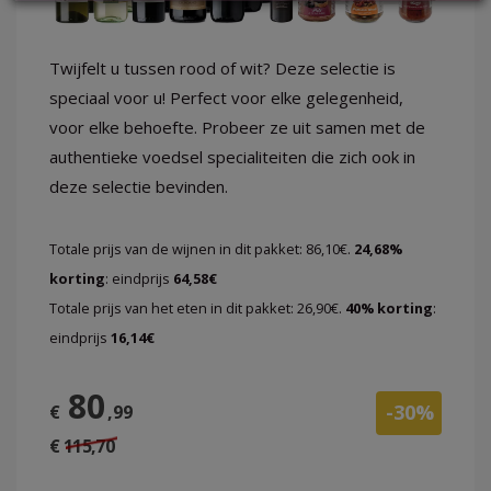
Twijfelt u tussen rood of wit? Deze selectie is
speciaal voor u! Perfect voor elke gelegenheid,
LOG
voor elke behoefte. Probeer ze uit samen met de
IN
authentieke voedsel specialiteiten die zich ook in
deze selectie bevinden.
Totale prijs van de wijnen in dit pakket: 86,10€.
24,68%
korting
: eindprijs
64,58€
Totale prijs van het eten in dit pakket: 26,90€.
40% korting
:
eindprijs
16,14€
80
-30%
€
,99
€ 115,70