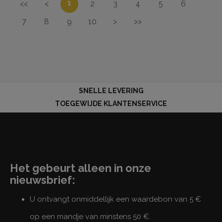
1
<<
<
2
3
4
5
6
7
8
9
10
>
>>
SNELLE LEVERING
TOEGEWIJDE KLANTENSERVICE
Het gebeurt alleen in onze
nieuwsbrief:
U ontvangt onmiddellijk een waardebon van 5 €
op een mandje van minstens 50 €.