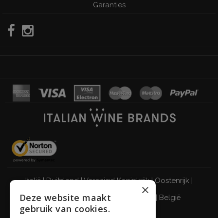
Garanties
Italië
|
Duitsland
|
Verenigd Koninkrijk
|
Oostenrijk
|
×
Deze website maakt
Zwitserland
|
Nederland
|
Frankrijk
|
België
gebruik van cookies.
DRINK VERANTWOORD