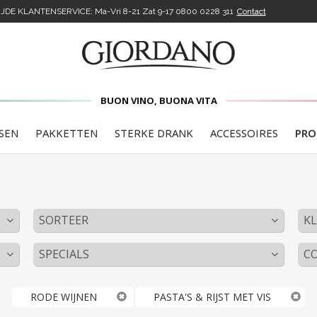
DE KLANTENSERVICE: Ma-Vri 8-21 Zat 9-17
0800 0228 311
Contact
BUON VINO, BUONA VITA
SEN
PAKKETTEN
STERKE DRANK
ACCESSOIRES
PRO
SORTEER
K
SPECIALS
C
RODE WIJNEN
PASTA'S & RIJST MET VIS