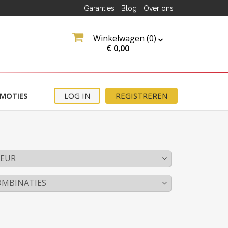
Garanties
|
Blog
|
Over ons
Winkelwagen (
0
)
€
0,00
MOTIES
LOG IN
REGISTREREN
LEUR
OMBINATIES