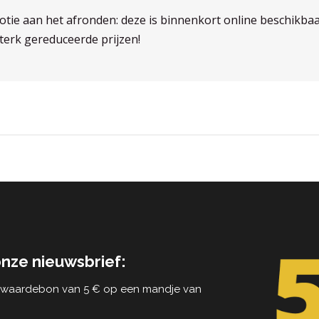
otie aan het afronden: deze is binnenkort online beschikbaa
erk gereduceerde prijzen!
onze nieuwsbrief:
n waardebon van 5 € op een mandje van