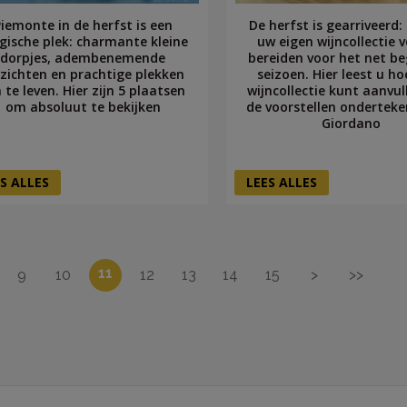
Piemonte in de herfst is een
De herfst is gearriveerd:
ische plek: charmante kleine
uw eigen wijncollectie 
dorpjes, adembenemende
bereiden voor het net b
tzichten en prachtige plekken
seizoen. Hier leest u h
te leven. Hier zijn 5 plaatsen
wijncollectie kunt aanvu
om absoluut te bekijken
de voorstellen ondertek
Giordano
S ALLES
LEES ALLES
11
9
10
12
13
14
15
>
>>