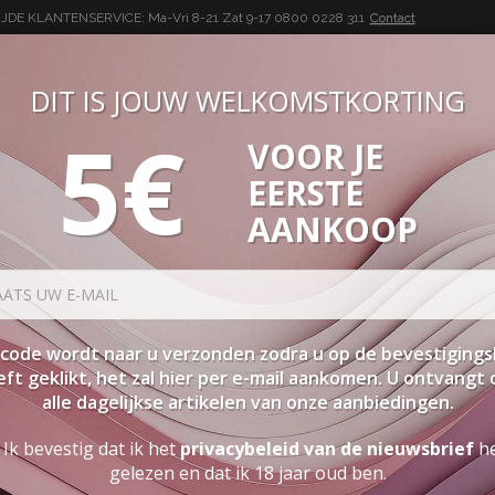
DE KLANTENSERVICE: Ma-Vri 8-21 Zat 9-17
0800 0228 311
Contact
DIT IS JOUW WELKOMSTKORTING
5€
VOOR JE
BUON VINO, BUONA VITA
EERSTE
SEN
PAKKETTEN
STERKE DRANK
ACCESSOIRES
PRO
AANKOOP
code wordt naar u verzonden zodra u op de bevestigings
ft geklikt, het zal hier per e-mail aankomen. U ontvangt
alle dagelijkse artikelen van onze aanbiedingen.
Ik bevestig dat ik het
privacybeleid van de nieuwsbrief
h
gelezen en dat ik 18 jaar oud ben.
RDEN?