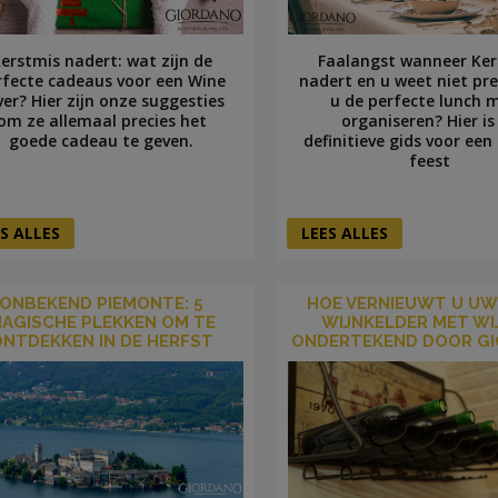
erstmis nadert: wat zijn de
Faalangst wanneer Ker
rfecte cadeaus voor een Wine
nadert en u weet niet pre
ver? Hier zijn onze suggesties
u de perfecte lunch 
om ze allemaal precies het
organiseren? Hier is
goede cadeau te geven.
definitieve gids voor een 
feest
S ALLES
LEES ALLES
ONBEKEND PIEMONTE: 5
HOE VERNIEUWT U UW
AGISCHE PLEKKEN OM TE
WIJNKELDER MET WI
ONTDEKKEN IN DE HERFST
ONDERTEKEND DOOR G