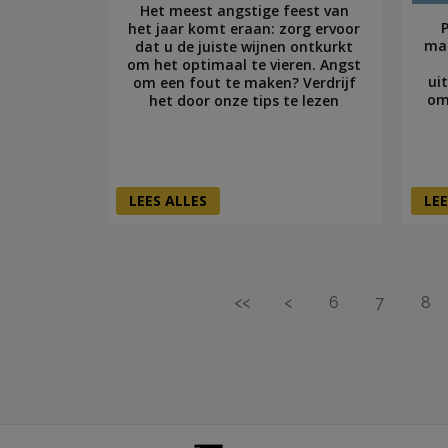
Het meest angstige feest van
het jaar komt eraan: zorg ervoor
mag
dat u de juiste wijnen ontkurkt
om het optimaal te vieren. Angst
ui
om een fout te maken? Verdrijf
om 
het door onze tips te lezen
LEES ALLES
LEE
<<
<
6
7
8