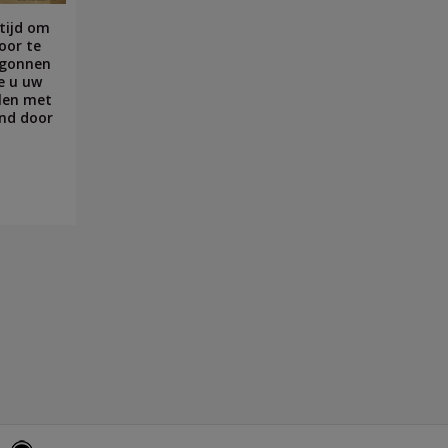
 tijd om
voor te
egonnen
oe u uw
llen met
end door