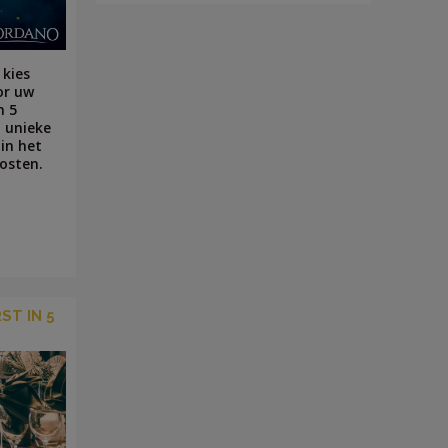
 kies
or uw
n 5
t unieke
in het
oosten.
ST IN 5