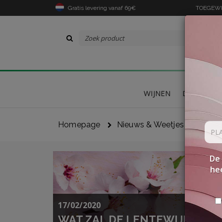
Gratis levering vanaf 69€
TOEGEWIJ
WIJNEN
DELICATES
Homepage
Nieuws & Weetjes
De 
hee
17/02/2020
WAT ZAL DE LENTEWIJN WO