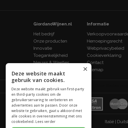
GiordanoWijnen.nl
Informatie
Het bedrijf
Verkoopvoorwaard
Onze producten
Herroepingsrecht
Innovatie
Webprivacybeleid
Toegankelijkheid
Cookieverklaring
Nieuws & Weetjes
Contact
×
FAQ
Sitemap
Deze website maakt
gebruik van cookies.
Deze website maakt gebruik van first-party
en third-party cookies om de
gebruikerservaring te verbeteren en
advertenties aan te passen. Door onze
website te gebruiken, gaat u akkoord met
alle cookies in overeenstemming met ons
cookiebeleid.
Lees verder
Italië
|
Duits