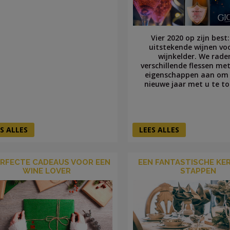
Vier 2020 op zijn best:
uitstekende wijnen vo
wijnkelder. We rade
verschillende flessen me
eigenschappen aan om 
nieuwe jaar met u te t
S ALLES
LEES ALLES
ERFECTE CADEAUS VOOR EEN
EEN FANTASTISCHE KER
WINE LOVER
STAPPEN