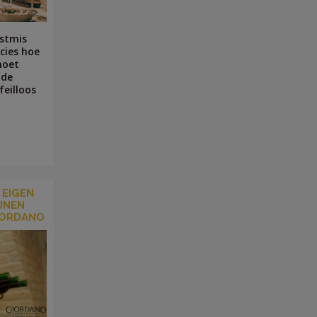
stmis
cies hoe
moet
 de
feilloos
 EIGEN
JNEN
IORDANO