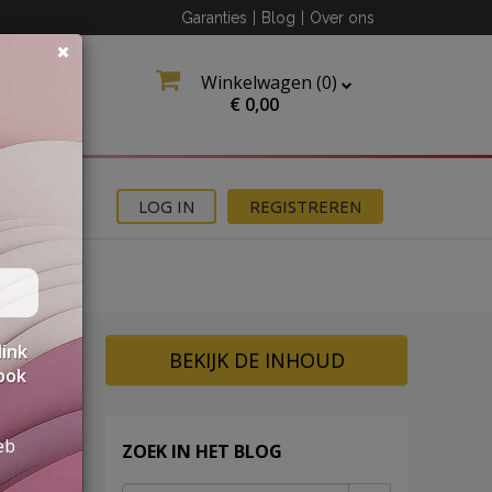
Garanties
|
Blog
|
Over ons
Winkelwagen (
0
)
€
0,00
MOTIES
LOG IN
REGISTREREN
link
BEKIJK DE INHOUD
 ook
eb
ZOEK IN HET BLOG