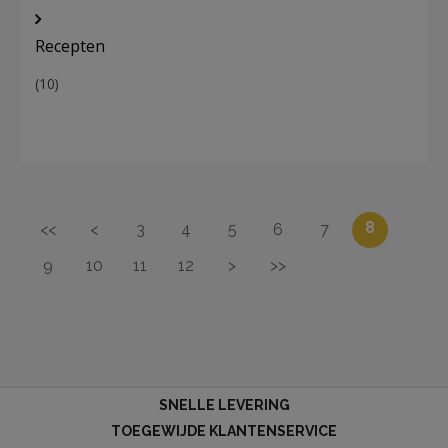
Recepten
(10)
8
<<
<
3
4
5
6
7
9
10
11
12
>
>>
SNELLE LEVERING
TOEGEWIJDE KLANTENSERVICE