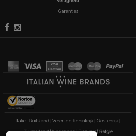
Veiligheid
Garanties
Italië
|
Duitsland
|
Verenigd Koninkrijk
|
Oostenrijk
|
Zwitserland
|
Nederland
|
Frankrijk
|
België